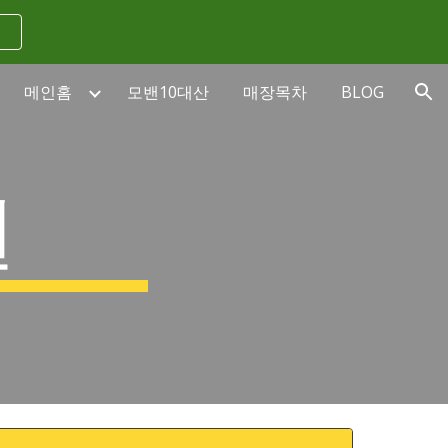
ion
메인홈
모밴10대산
매장목차
BLOG
권