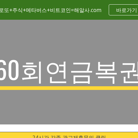
로또+주식+메타버스+비트코인=해알사.com
바로가기
ip to main content
Skip to navigat
60회연금복
24시간 각종 광고제휴문의 클릭