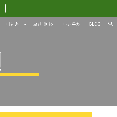
ion
메인홈
모밴10대산
매장목차
BLOG
권