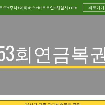
로또+주식+메타버스+비트코인=해알사.com
바로가기
ip to main content
Skip to navigat
53회연금복
24시간 각종 광고제휴문의 클릭