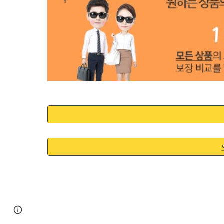
Google Sites
Report abuse