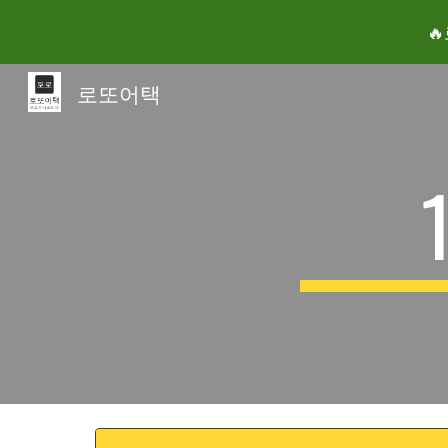

Sk
로또어택