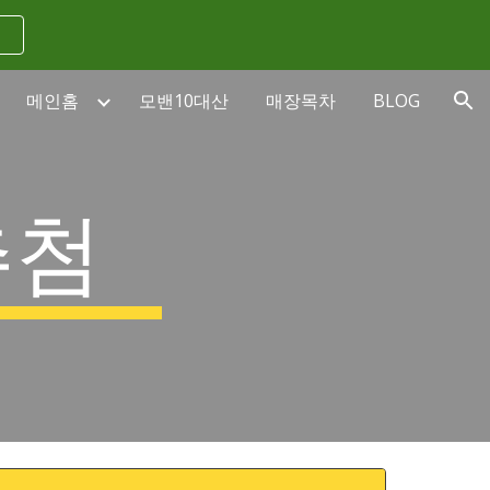
ion
메인홈
모밴10대산
매장목차
BLOG
추첨