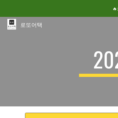

Sk
로또어택
2