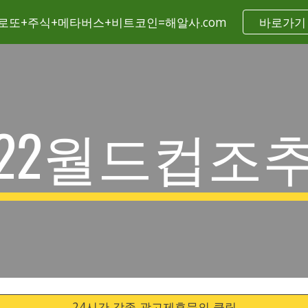
로또+주식+메타버스+비트코인=해알사.com
바로가기
ip to main content
Skip to navigat
022월드컵조
24시간 각종 광고제휴문의 클릭