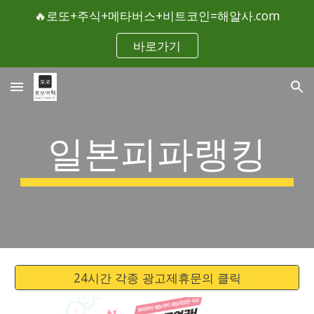
🔥로또+주식+메타버스+비트코인=해알사.com
Skip to main content
Skip to navigation
바로가기
일본피파랭킹
24시간 각종 광고제휴문의 클릭