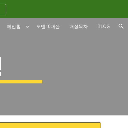
ion
메인홈
모밴10대산
매장목차
BLOG
킹