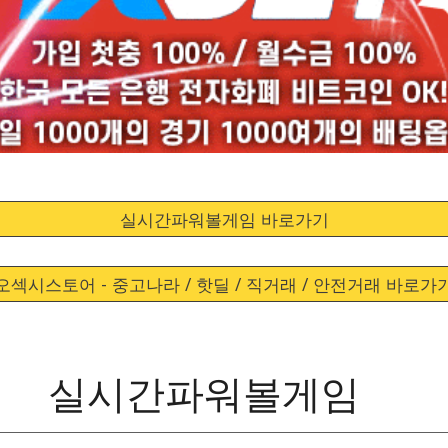
실시간파워볼게임 바로가기
오섹시스토어 - 중고나라 / 핫딜 / 직거래 / 안전거래 바로가
실시간파워볼게임