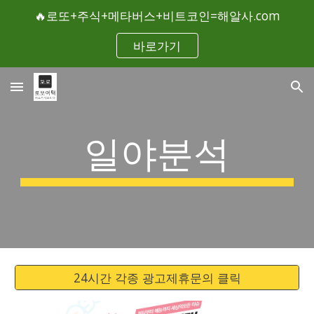
🔥로또+주식+메타버스+비트코인=해알사.com
Skip to main content
Skip to navigation
바로가기
일야분석
24시간 각종 광고제휴문의 클릭