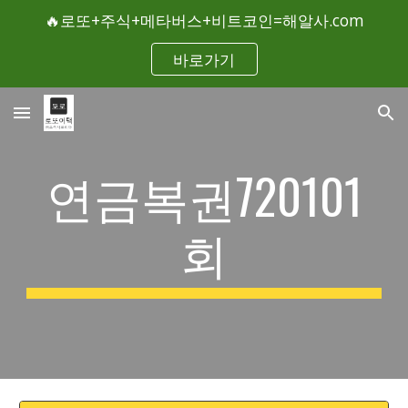
🔥로또+주식+메타버스+비트코인=해알사.com
Skip to main content
Skip to navigation
바로가기
연금복권720101
회