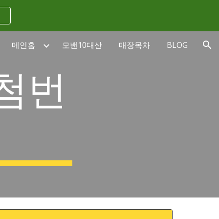
ion
메인홈
모밴10대산
매장목차
BLOG
첨번