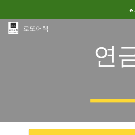

Sk
로또어택
연