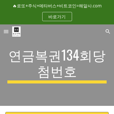
🔥로또+주식+메타버스+비트코인=해알사.com
Skip to main content
Skip to navigation
바로가기
연금복권134회당
첨번호