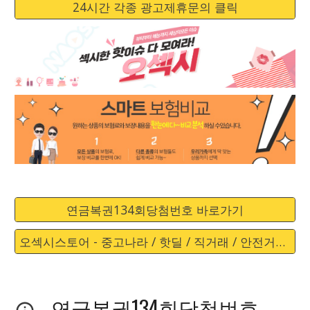
24시간 각종 광고제휴문의 클릭
연금복권134회당첨번호 바로가기
오섹시스토어 - 중고나라 / 핫딜 / 직거래 / 안전거래 바로가기
연금복권134회당첨번호