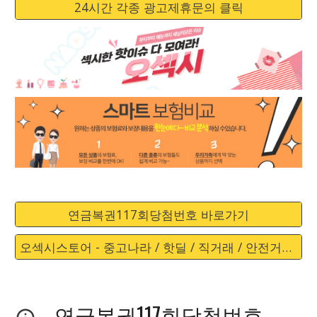
24시간 각종 광고제휴문의 클릭
연금복권117회당첨번호 바로가기
오섹시스토어 - 중고나라 / 핫딜 / 직거래 / 안전거래 바로가기
연금복권117회당첨번호