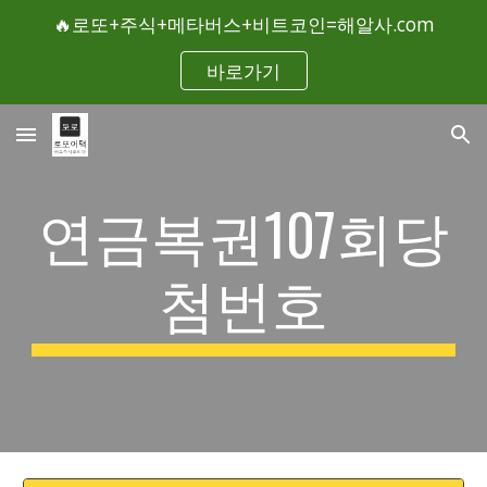
🔥로또+주식+메타버스+비트코인=해알사.com
Skip to main content
Skip to navigation
바로가기
연금복권107회당
첨번호