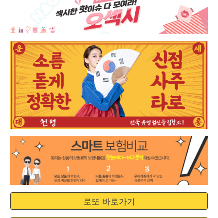
로또 바로가기