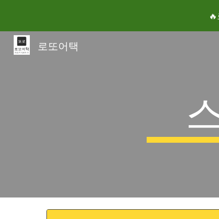

Sk
로또어택
스