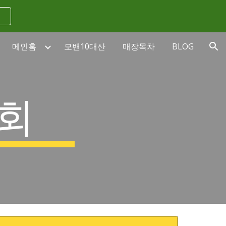
ion
메인홈
모밴10대산
매장목차
BLOG
회