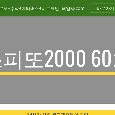
로또+주식+메타버스+비트코인=해알사.com
바로가기
ip to main content
Skip to navigat
피또2000 
60
24시간 각종 광고제휴문의 클릭