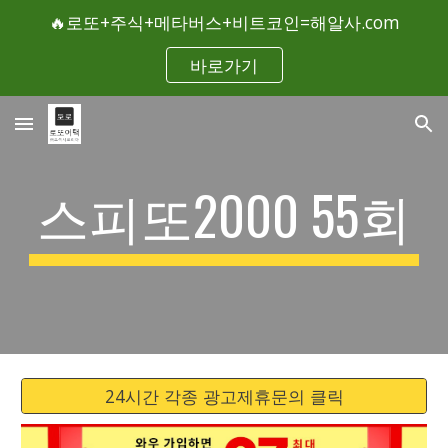
🔥로또+주식+메타버스+비트코인=해알사.com
Skip to main content
Skip to navigation
바로가기
스피또2000 55회
24시간 각종 광고제휴문의 클릭