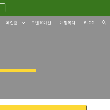
ion
메인홈
모밴10대산
매장목차
BLOG