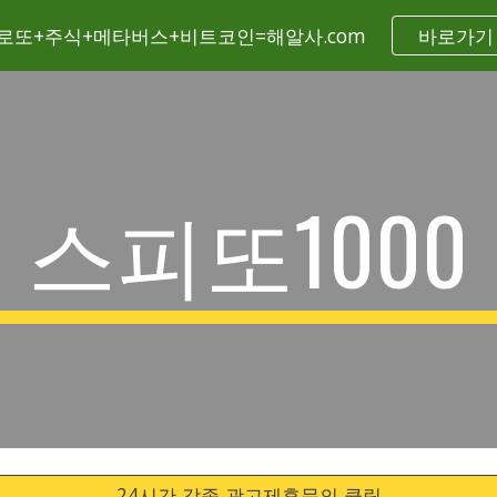
로또+주식+메타버스+비트코인=해알사.com
바로가기
ip to main content
Skip to navigat
스피또1000
24시간 각종 광고제휴문의 클릭