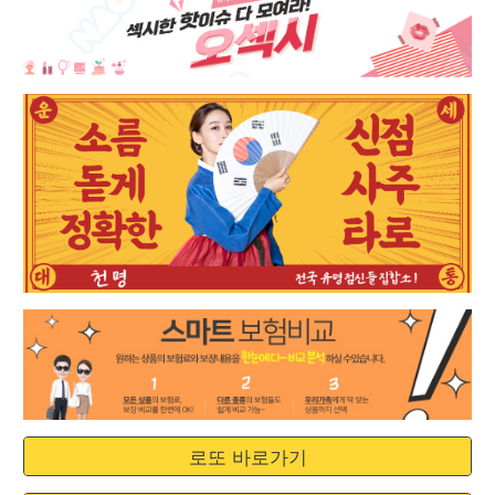
로또 바로가기