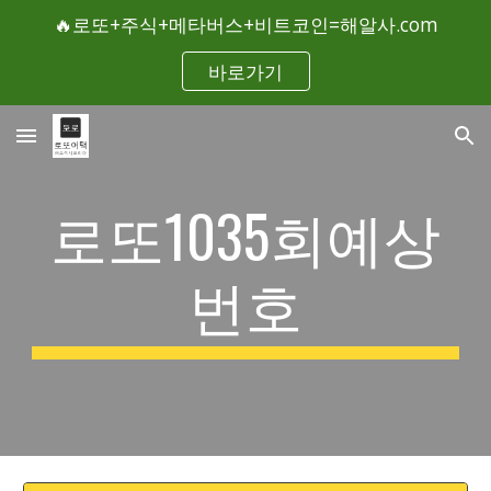
🔥로또+주식+메타버스+비트코인=해알사.com
Skip to main content
Skip to navigation
바로가기
로또1035회예상
번호