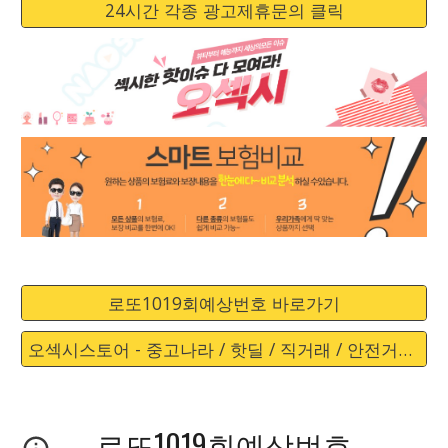
24시간 각종 광고제휴문의 클릭
로또1019회예상번호 바로가기
오섹시스토어 - 중고나라 / 핫딜 / 직거래 / 안전거래 바로가기
로또1019회예상번호