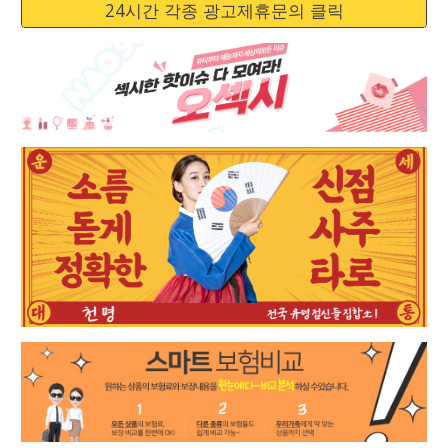
24시간 각종 광고제휴문의 클릭