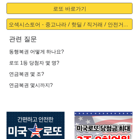
로또 바로가기
오섹시스토어 - 중고나라 / 핫딜 / 직거래 / 안전거래 바로가기
관련 질문
동행복권 어떻게 하나요?
로또 1등 당첨자 몇 명?
연금복권 몇 조?
연금복권 몇시까지?