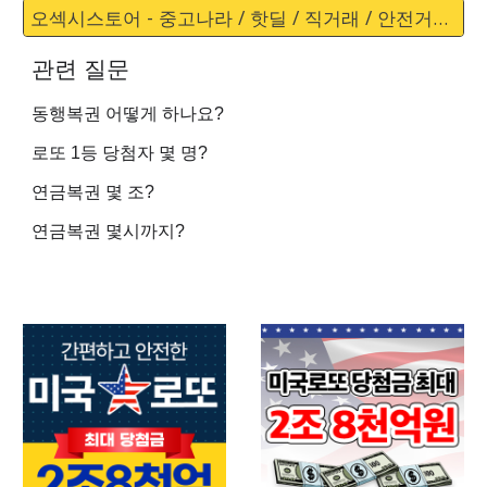
오섹시스토어 - 중고나라 / 핫딜 / 직거래 / 안전거래 바로가기
관련 질문
동행복권 어떻게 하나요?
로또 1등 당첨자 몇 명?
연금복권 몇 조?
연금복권 몇시까지?