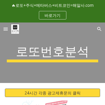
🔥로또+주식+메타버스+비트코인=해알사.com
Skip to main content
Skip to navigation
바로가기
로또번호분석
24시간 각종 광고제휴문의 클릭