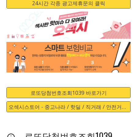
24시간 각종 광고제휴문의 클릭
로또당첨번호조회1039 바로가기
오섹시스토어 - 중고나라 / 핫딜 / 직거래 / 안전거래 바로가기
로또당첨번호조회1039