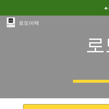

Sk
로또어택
로