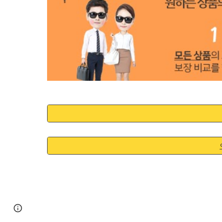
Google Sites
Report abuse