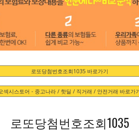
로또당첨번호조회1035 바로가기
오섹시스토어 - 중고나라 / 핫딜 / 직거래 / 안전거래 바로가
로또당첨번호조회1035