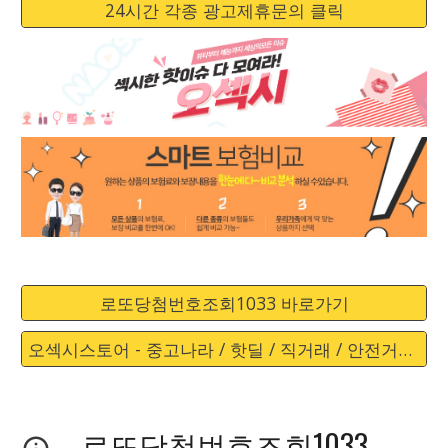
24시간 각종 광고제휴문의 클릭
로또당첨번호조회1033 바로가기
오섹시스토어 - 중고나라 / 핫딜 / 직거래 / 안전거래 바로가기
로또당첨번호조회1033