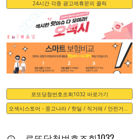
24시간 각종 광고제휴문의 클릭
로또당첨번호조회1032 바로가기
오섹시스토어 - 중고나라 / 핫딜 / 직거래 / 안전거래 바로가기
로또당첨번호조회1032