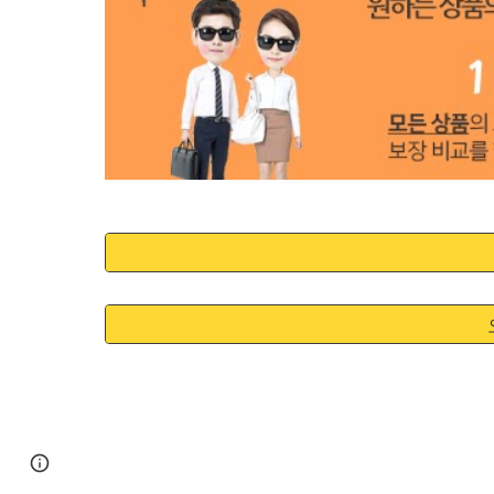
Google Sites
Report abuse