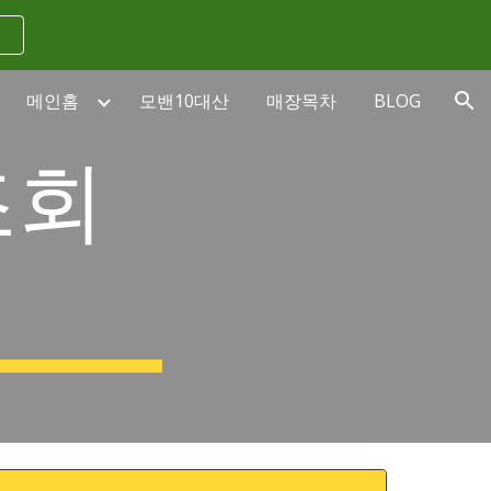
ion
메인홈
모밴10대산
매장목차
BLOG
조회