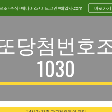
로또+주식+메타버스+비트코인=해알사.com
바로가기
ip to main content
Skip to navigat
또당첨번호
1030
24시간 각종 광고제휴문의 클릭