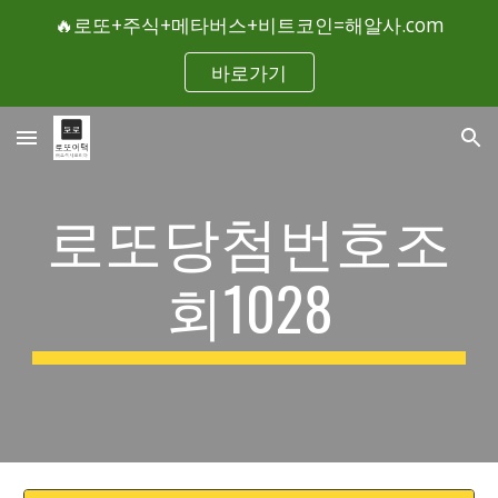
🔥로또+주식+메타버스+비트코인=해알사.com
Skip to main content
Skip to navigation
바로가기
로또당첨번호조
회1028