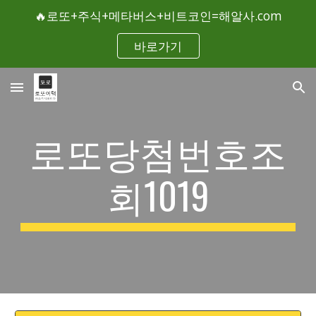
🔥로또+주식+메타버스+비트코인=해알사.com
Skip to main content
Skip to navigation
바로가기
로또당첨번호조
회1019