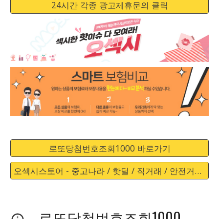
24시간 각종 광고제휴문의 클릭
로또당첨번호조회1000 바로가기
오섹시스토어 - 중고나라 / 핫딜 / 직거래 / 안전거래 바로가기
로또당첨번호조회1000