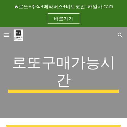
🔥로또+주식+메타버스+비트코인=해알사.com
Skip to main content
Skip to navigation
바로가기
로또구매가능시
간