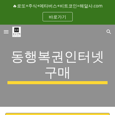
🔥로또+주식+메타버스+비트코인=해알사.com
Skip to main content
Skip to navigation
바로가기
동행복권인터넷
구매