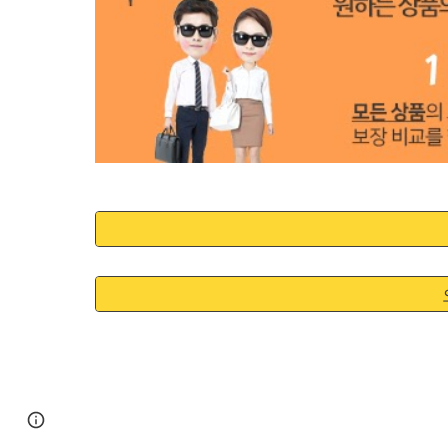
Google Sites
Report abuse