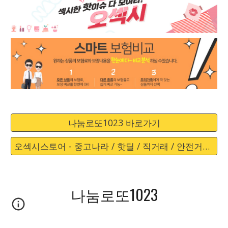
나눔로또1023 바로가기
오섹시스토어 - 중고나라 / 핫딜 / 직거래 / 안전거래 바로가기
나눔로또102
3