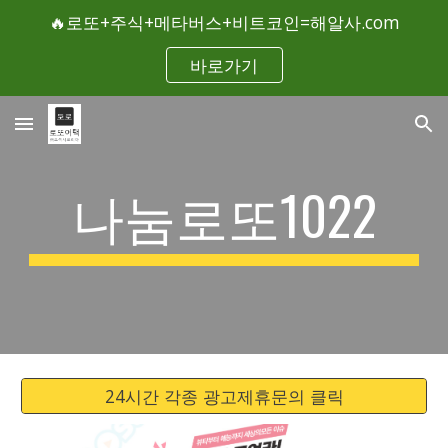
🔥로또+주식+메타버스+비트코인=해알사.com
Skip to main content
Skip to navigation
바로가기
나눔로또102
2
24시간 각종 광고제휴문의 클릭